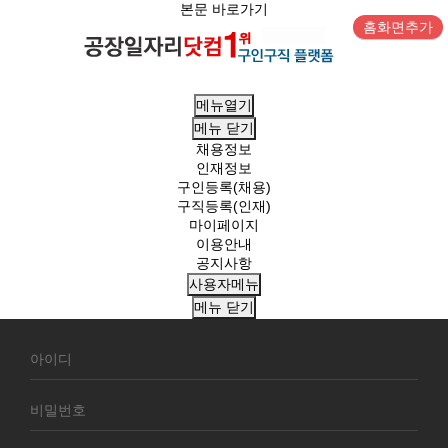
본문 바로가기
홈화면추가
메뉴열기
메뉴
닫기
채용정보
인재정보
구인등록(채용)
구직등록(인재)
마이페이지
이용안내
공지사항
사용자메뉴
메뉴
닫기
회
원
로
그
인